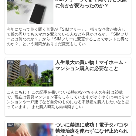
に何かが変わったのか？
今年になって良く聞く言葉が「SIMフリー」。 様々な企業が参入し
て僕の周りでもスマホを変えている人などを見かけるが、「SIMフリ
ーとは何なのか？」から「SIMフリーに変更することでホントに得な
のか？」という疑問がありまだ変更もしてい...
人生最大の買い物！マイホーム・
知識
マンション購入に必要なこと
こんにちわ！ この記事を書いている時のなべちゃんの年齢は28歳
で、現在は賃貸マンション暮らしをしていますがゆくゆくはやはりマ
ンションや一戸建てなど自分のものになる不動産を購入したいなと思
っています。 また購入時期も結構悩ましい...
ついに禁煙に成功！電子タバコや
日記
禁煙治療を使わずになぜ止められ